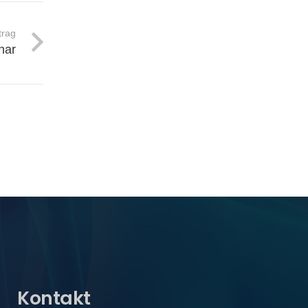
trag
nar
Kontakt