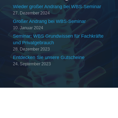
Wieder großer Andrang bei WBS-Seminar
27. Dezember 2024
Großer Andrang bei WBS-Seminar
10. Januar 2024
Seminar: WBS Grundwissen für Fachkräfte
und Privatgebrauch
28. Dezember 2023
Entdecken Sie unsere Gutscheine
24. September 2023