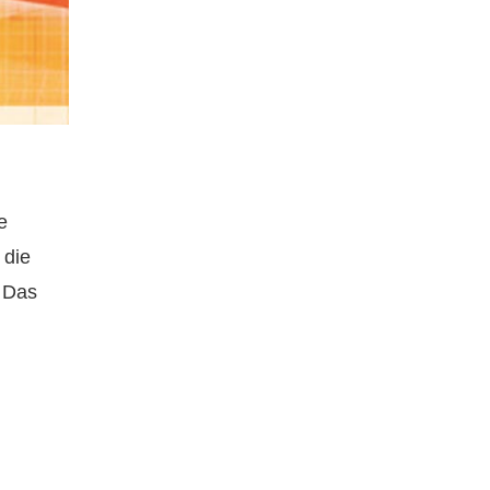
e
 die
. Das